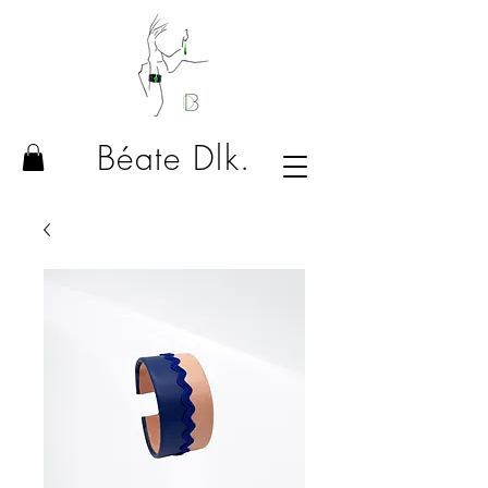
Béate Dlk.