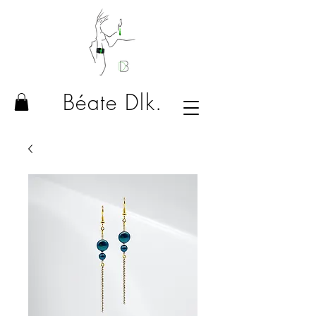
Béate Dlk.