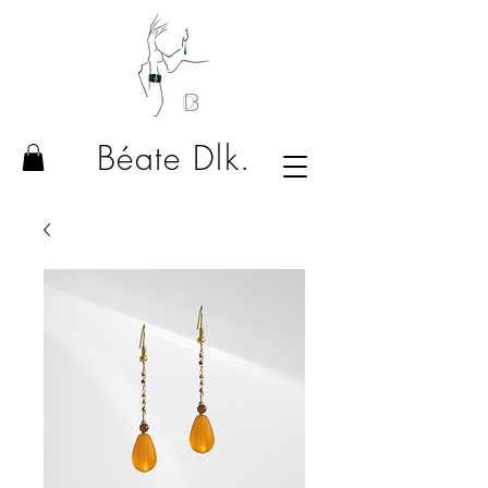
Béate Dlk.