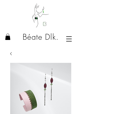
Béate Dlk.