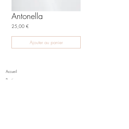
Antonella
Prix
25,00 €
Ajouter au panier
Accueil
Boutique
À propos
Contact
Livraison
Mentions légales