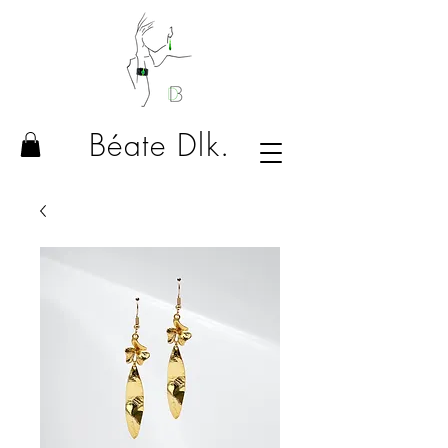
Béate Dlk.